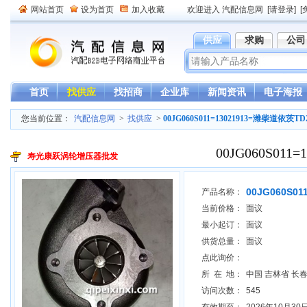
网站首页
设为首页
加入收藏
欢迎进入 汽配信息网
[请登录]
[
供应
求购
公司
首页
找供应
找招商
企业库
新闻资讯
电子海报
您当前位置：
汽配信息网
>
找供应
>
00JG060S011=13021913=潍柴道依茨T
00JG060S01
寿光康跃涡轮增压器批发
00JG060S0
产品名称：
当前价格：
面议
最小起订：
面议
供货总量：
面议
点此询价：
所 在 地：
中国 吉林省 长
访问次数：
545