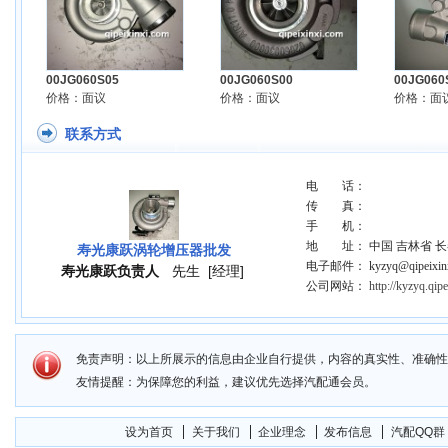
00JG060S05
00JG060S00
00JG060
价格：面议
价格：面议
价格：面
联系方式
电 话：
传 真：
手 机：
地 址： 中国 吉林省 长
寿光康跃涡轮增压器批发
电子邮件： kyzyq@qipeixinx
寿光康跃负责人
先生
[经理]
公司网站：
http://kyzyq.qip
免责声明：以上所展示的信息由企业自行提供，内容的真实性、准确性
友情提醒：为保障您的利益，建议优先选择汽配通会员。
设为首页
关于我们
企业理念
发布信息
汽配QQ群